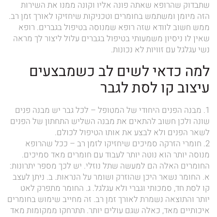
שתבדוק שהרופא שאתה פונה אליו וקונה ממנו את השירות
7. הטיפ של ד"ר שני: תשאל את בת הזוג שלך או
הזה מיומן ומשתמש בחומרים וטכניקות שיחזיקו לאורך זמן רב.
ידידה אם אתה צריך עיצוב קו לסת לגבר
ממש חשוב לוודא שזה רופא שמנוסה בטיפול בגברים. רופא
8. השאירו את הפרטים ואנו ניצור אתכם קשר
שאין לו ניסיון משמעותי בטיפול בגברים עלול ליצור לך מראה
9. מה הזמן הכי טוב לבצע עיצוב קו לסת ללא
נשי עגלגל עם זוויות לא נכונות.
ניתוח
למה כדאי לשים לב כשמבצעים
10. הרמת גבות ללא ניתוח
11. פיסול פנים חומצה היאלורונית
עיצוב קו לסת לגבר
12. מתיחת צוואר ללא ניתוח
1. מבנה הפנים היחודי של המטופל – לכל גבר יש מבנה פנים
שונה ולכן חשוב להתאים את מבנה השליש התחתון של הפנים
לשאר הפנים ולא לבצע את אותו הטיפול לכולם.
2. חומרי הזרקה סמיכים שיחזיקו לזמן רב – ככל שהרופא
מנוסה יותר הוא נוטה יותר לעבוד עם חומרים מאד סמיכים.
החומרים האלה הם למעשה שתל נוזלי. יש לכך מספר יתרונות:
א. החומר נשאר היכן שהוזרק ושומר על הנראות. ב. ניתן לעצב
קו לסת חד, סמכותי וגברי ולא עגלגל. ג. החומר מתפרק לאט
יותר והתוצאה נשמרת לאורך זמן רב. זה מחייב שימוש בחומרים
איכותיים מאד, כאלה שגם עולים יותר. תתרחקו ממקומות מאד