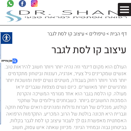
דף הבית
>
טיפולים
>
עיצוב קו לסת לגבר
עיצוב קו לסת לגבר
העולם הוא מקום דינמי וזה נהיה יותר ויותר חשוב להיראות טוב.
אנשים שמקרינים גיל צעיר, אנרגיה, רעננות וביטחון מתקדמים
יותר מהר ויותר רחוק בעבודה, משיגים נשים יפות ומושכות יותר
1. עיצוב קו לסת לגבר
ומרגישים יותר מאושרים. כיום נשים מצפות שגברים יראו
2. לקביעת פגישה
מעולה. קו הלסת בגבר הוא אחד מגורמי המשיכה והקרנת
3. למה כדאי לשים לב כשמבצעים עיצוב קו לסת
הסמכות החשובים ביותר. כשבוחנים צילומים של שחקני
קולנוע, מנכלים של חברות גדולות ומנהיגים רואים שלסת חזקה
לגבר
וגברית היא תכונה בולטת של הרוב המכריע. התקדמות הרפואה
4. לקביעת פגישה
האסתטית מאפשרת גם לך לעבור עיצוב קו לסת לגבר בקלות,
5. פוסטים נוספים
בביטחון גבוה ובמחיר הגיוני. מכיוון שאתה איש עסוק, חשוב
6. לקביעת פגישה