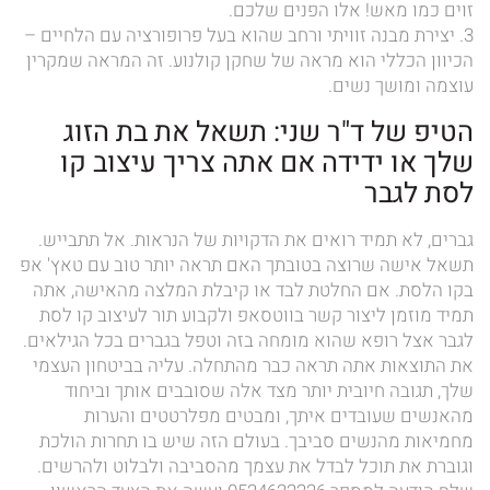
זוים כמו מאש! אלו הפנים שלכם.
3. יצירת מבנה זוויתי ורחב שהוא בעל פרופורציה עם הלחיים –
הכיוון הכללי הוא מראה של שחקן קולנוע. זה המראה שמקרין
עוצמה ומושך נשים.
הטיפ של ד"ר שני: תשאל את בת הזוג
שלך או ידידה אם אתה צריך עיצוב קו
לסת לגבר
גברים, לא תמיד רואים את הדקויות של הנראות. אל תתבייש.
תשאל אישה שרוצה בטובתך האם תראה יותר טוב עם טאץ' אפ
בקו הלסת. אם החלטת לבד או קיבלת המלצה מהאישה, אתה
תמיד מוזמן ליצור קשר בווטסאפ ולקבוע תור לעיצוב קו לסת
לגבר אצל רופא שהוא מומחה בזה וטפל בגברים בכל הגילאים.
את התוצאות אתה תראה כבר מהתחלה. עליה בביטחון העצמי
שלך, תגובה חיובית יותר מצד אלה שסובבים אותך וביחוד
מהאנשים שעובדים איתך, ומבטים מפלרטטים והערות
מחמיאות מהנשים סביבך. בעולם הזה שיש בו תחרות הולכת
וגוברת את תוכל לבדל את עצמך מהסביבה ולבלוט ולהרשים.